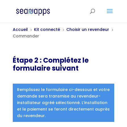
Accueil
Kit connecté
Choisir un revendeur
5
5
5
Commander
Étape 2 : Complétez le
formulaire suivant
Remplissez le formulaire ci-dessous et votre
demande sera transmise au revendeur-
installateur agréé sélectionné. L’installation
et le paiement se feront directement auprès
du revendeur.