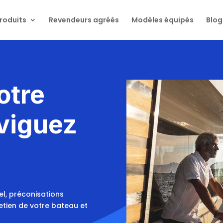
roduits
Revendeurs agréés
Modèles équipés
Blog
otre
viguez
éel, préconisations
retien de votre bateau et