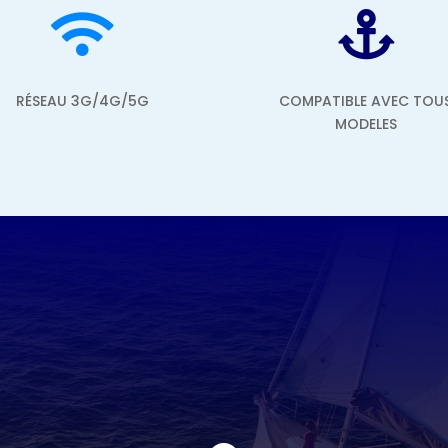


RÉSEAU 3G/4G/5G
COMPATIBLE AVEC TOU
MODELES