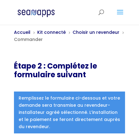
Accueil
Kit connecté
Choisir un revendeur
5
5
5
Commander
Étape 2 : Complétez le
formulaire suivant
Remplissez le formulaire ci-dessous et votre
demande sera transmise au revendeur-
installateur agréé sélectionné. L’installation
et le paiement se feront directement auprès
du revendeur.