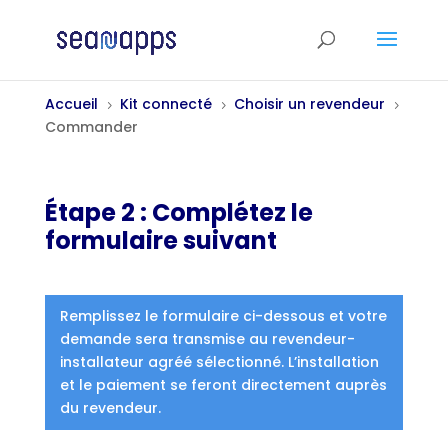
Accueil
Kit connecté
Choisir un revendeur
5
5
5
Commander
Étape 2 : Complétez le
formulaire suivant
Remplissez le formulaire ci-dessous et votre
demande sera transmise au revendeur-
installateur agréé sélectionné. L’installation
et le paiement se feront directement auprès
du revendeur.