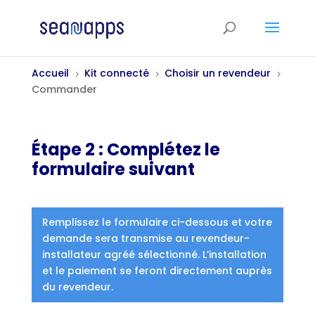
Accueil
Kit connecté
Choisir un revendeur
5
5
5
Commander
Étape 2 : Complétez le
formulaire suivant
Remplissez le formulaire ci-dessous et votre
demande sera transmise au revendeur-
installateur agréé sélectionné. L’installation
et le paiement se feront directement auprès
du revendeur.