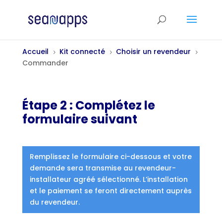
Accueil
Kit connecté
Choisir un revendeur
5
5
5
Commander
Étape 2 : Complétez le
formulaire suivant
Remplissez le formulaire ci-dessous et votre
demande sera transmise au revendeur-
installateur agréé sélectionné. L’installation
et le paiement se feront directement auprès
du revendeur.