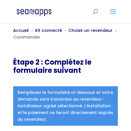
Accueil
Kit connecté
Choisir un revendeur
5
5
5
Commander
Étape 2 : Complétez le
formulaire suivant
Remplissez le formulaire ci-dessous et votre
demande sera transmise au revendeur-
installateur agréé sélectionné. L’installation
et le paiement se feront directement auprès
du revendeur.