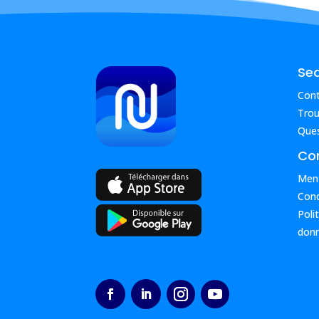
Se
Con
Trou
Ques
Con
Ment
Cond
Poli
donn