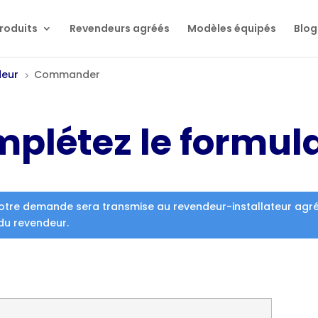
roduits
Revendeurs agréés
Modèles équipés
Blog
deur
Commander
5
mplétez le formul
otre demande sera transmise au revendeur-installateur agréé s
du revendeur.