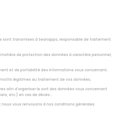
aire sont transmises à Seanapps, responsable de traitement
matière de protection des données à caractère personnel,
cement et de portabilité des informations vous concernant;
s motifs légitimes au traitement de vos données;
ives afin d’organiser le sort des données vous concernant
rs, etc.) en cas de décès ;
t nous vous renvoyons à nos
conditions générales.