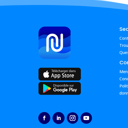
Se
Con
Trou
Ques
Con
Ment
Cond
Poli
donn