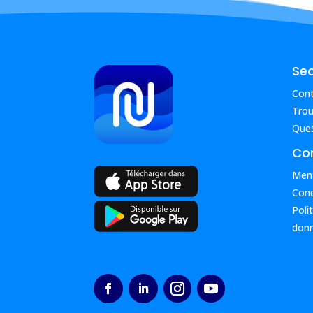
Se
Con
Trou
Ques
Con
Ment
Cond
Poli
donn