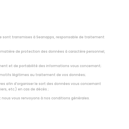
aire sont transmises à Seanapps, responsable de traitement
matière de protection des données à caractère personnel,
cement et de portabilité des informations vous concernant;
s motifs légitimes au traitement de vos données;
ives afin d’organiser le sort des données vous concernant
rs, etc.) en cas de décès ;
t nous vous renvoyons à nos
conditions générales.