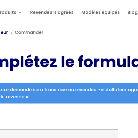
roduits
Revendeurs agréés
Modèles équipés
Blog
deur
Commander
5
mplétez le formul
otre demande sera transmise au revendeur-installateur agréé s
du revendeur.