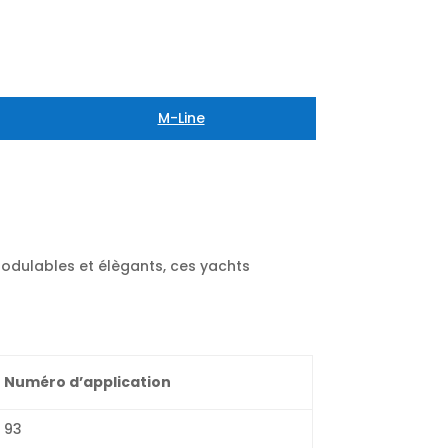
M-Line
Modulables et élègants, ces yachts
Numéro d’application
93